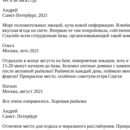
We’ll be back!!!)))
Андрей
Санкт-Петербург, 2021
Море положительных эмоций, куча новой информации. Влюбил
вкусная ягода на свете. Впервые ее там попробовала, собствен
Спасибо всем сотрудникам базы, организовывающий такой ком
Ольга
Москва, лето 2021
Отдыхали в конце августа на базе, невероятная локация, хоть и
15-20 минут катером до базы. Безумно уютные домики с камино
после активной рыбалки! Рыбачили каждый день, поймали мног
форели! Прекрасное место, особенно советуем егеря Сергея
Натали
Москва, август 2021
Все очень понравилось. Хорошая рыбалка
Андрей
Санкт- Петербург
Отличное место для отдыха и морального расслабления. Прекр