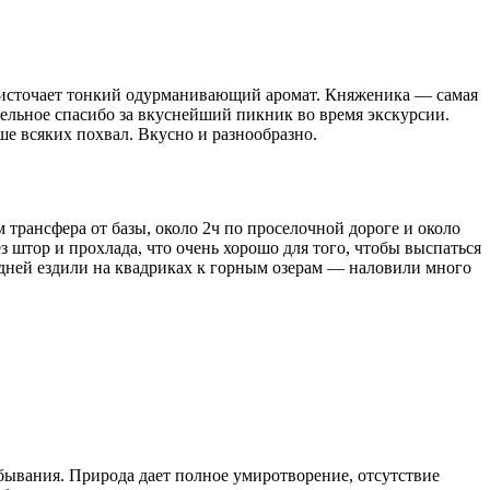
 источает тонкий одурманивающий аромат. Княженика — самая
тдельное спасибо за вкуснейший пикник во время экскурсии.
е всяких похвал. Вкусно и разнообразно.
м трансфера от базы, около 2ч по проселочной дороге и около
 штор и прохлада, что очень хорошо для того, чтобы выспаться
дней ездили на квадриках к горным озерам — наловили много
бывания. Природа дает полное умиротворение, отсутствие