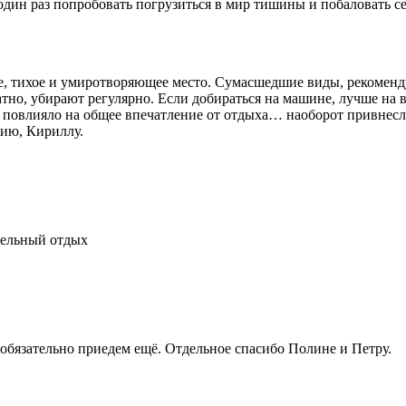
один раз попробовать погрузиться в мир тишины и побаловать с
е, тихое и умиротворяющее место. Сумасшедшие виды, рекоменд
латно, убирают регулярно. Если добираться на машине, лучше на
 повлияло на общее впечатление от отдыха… наоборот привнесл
рию, Кириллу.
ательный отдых
 обязательно приедем ещё. Отдельное спасибо Полине и Петру.