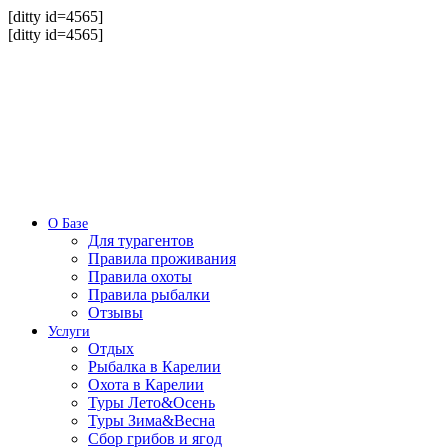
[ditty id=4565]
[ditty id=4565]
О Базе
Для турагентов
Правила проживания
Правила охоты
Правила рыбалки
Отзывы
Услуги
Отдых
Рыбалка в Карелии
Охота в Карелии
Туры Лето&Осень
Туры Зима&Весна
Сбор грибов и ягод