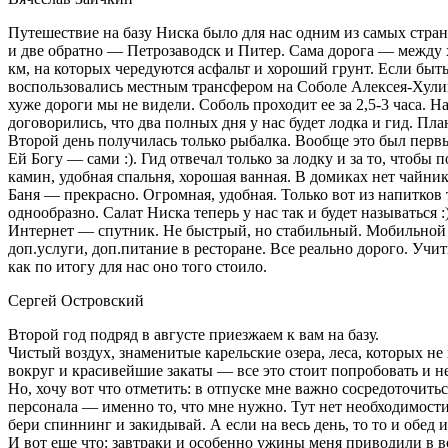
Путешествие на базу Ниска было для нас одним из самых стран
и две обратно — Петрозаводск и Питер. Сама дорога — между х
км, на которых чередуются асфальт и хороший грунт. Если бы
воспользовались местным трансфером на Соболе Алексея-Хулиг
хуже дороги мы не видели. Соболь проходит ее за 2,5-3 часа. 
договорились, что два полных дня у нас будет лодка и гид. Пл
Второй день получилась только рыбалка. Вообще это был первы
Ей Богу — сами :). Гид отвечал только за лодку и за то, чтобы
камин, удобная спальня, хорошая ванная. В домиках нет чайнико
Баня — прекрасно. Огромная, удобная. Только вот из напитков т
однообразно. Салат Ниска теперь у нас так и будет называться
Интернет — спутник. Не быстрый, но стабильный. Мобильной с
доп.услуги, доп.питание в ресторане. Все реально дорого. Учи
как по итогу для нас оно того стоило.
Сергей Островский
Второй год подряд в августе приезжаем к вам на базу.
Чистый воздух, знаменитые карельские озера, леса, которых не
вокруг и красивейшие закаты — все это стоит попробовать и не
Но, хочу вот что отметить: в отпуске мне важно сосредоточить
персонала — именно то, что мне нужно. Тут нет необходимости 
бери спиннинг и закидывай. А если на весь день, то то и обед 
И вот еще что: завтраки и особенно ужины меня приводили в в