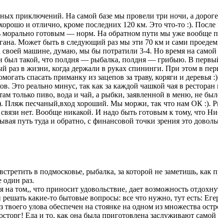
ных приключений. На самой базе мы провели три ночи, а дороге
орошо и отлично, кроме последних 120 км. Это что-то :). После
ть морально готовым — норм. На обратном пути мы уже вообще п
ана. Может быть в следующий раз мы эти 70 км и сами проедем
На своей машине, думаю, мы бы потратили 3-4. Но время на самой
ан был такой, что полдня — рыбалка, полдня — грибыю. В первый
й раз в жизни, когда держали в руках спининги. При этом в пе
 помогать спасать приманку из зацепов за траву, коряги и деревь
в. Это реально минус, так как за каждой чашкой чая в ресторан н
ам только пиво, вода и чай, а рыбки, заявленной в меню, не был
 :). Пляж песчаный,вход хороший. Мы моржи, так что нам ОК :). 
вязи нет. Вообще никакой. И надо быть готовым к тому, что Нис
тывая путь туда и обратно, с финансовой точки зрения это довол
 встретить в подмосковье, рыбалка, за которой не заметишь, как
 один раз.
ся на том,, что приносит удовольствие, дает возможность отдох
решать какие-то бытовые вопросы: все что нужно, тут есть: Егер
из твоего улова обеспечен на стоянке на одном из множества остр
осторг! Еда и то, как она была приготовлена заслуживают самой