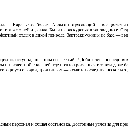
ась в Карельские болота. Аромат потрясающий — все цветет и
но, там же о ней и узнала. Были на экскурсиях в заповеднике. О
фортный отдых в дикой природе. Завтраки-ужины на базе — выш
 труднодоступна, но в этом весь ее кайф! Добирались посредство
м и прелестной спальней, где ночью кромешная темнота даже без
о хариуса с лодки, троллингом — кумж и последние несколько 
асный персонал и общая обстановка. Достойные условия для пре