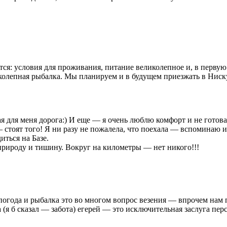
ится: условия для проживания, питание великолепное и, в перв
колепная рыбалка. Мы планируем и в будущем приезжать в Ниску
ая для меня дорога:) И еще — я очень люблю комфорт и не готова
— стоят того! Я ни разу не пожалела, что поехала — вспоминаю и
ться на Базе.
 природу и тишину. Вокруг на километры — нет никого!!!
огода и рыбалка это во многом вопрос везения — впрочем нам по
 (я б сказал — забота) егерей — это исключительная заслуга пер