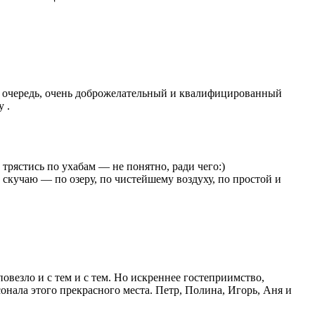
ую очередь, очень доброжелательный и квалифицированный
 .
 трястись по ухабам — не понятно, ради чего:)
 скучаю — по озеру, по чистейшему воздуху, по простой и
везло и с тем и с тем. Но искреннее гостеприимство,
сонала этого прекрасного места. Петр, Полина, Игорь, Аня и