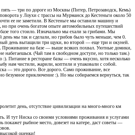
 пять — три по дороге из Москвы (Питер, Петрозаводск, Кемь)
 поворота у Лоухи с трассы на Мурманск до Кестеньги около 50
очти ее не заметили. В Кестеньге мы оставили машину и
, но при очень богатом опыте автомобильных путешествий
 базе того стоило. Изначально мы ехали за грибами. Мы
 день мы так и сделали, но грибов было чуть меньше, чем 0.
рвый день вытащили три щуки, во второй — еще три и окуней.
я :). Проживание на базе — выше всяких похвал. Уютные домики,
е набегаешься. (Чай там в свободном доступе, но только там.)
о :). Питание в ресторане базы — очень вкусно, хотя несколько
Рыбу нам чистили, жарили, коптили и упаковали с собой.
ка — это дорого. Все дорого. Само проживание, все
ьно безумное приключение :). Но мы собираемся вернуться, так
 пролетит день, отсутствие цивилизации на много-много км
нуть. И тут Ниска со своими условиями проживания и услугами
ь покажет рыбное место, довезет на катере, даст советы —
овов.
 высокой оценки!