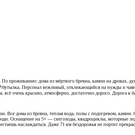
 По проживанию: дома из мёртвого бревна, камин на дровах, душ
0₽/бутылка. Персонал вежливый, откликающийся на нужды и чаяни
, всё очень красиво, атмосферно, достаточно дорого. Дорога к ба
н. Все дома из бревна, теплая вода, полы с подогревом, камин. О
люди. Оснащение на 5+ — снегоходы, квадроциклы, моторные лод
рестаешь наслаждаться. Даже 71 км бездорожья не портит прекра