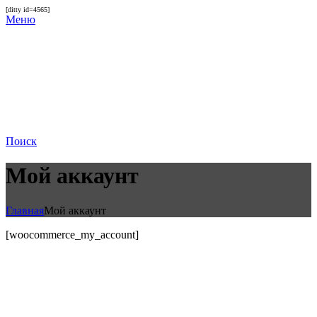
[ditty id=4565]
Меню
Поиск
Мой аккаунт
Главная
Мой аккаунт
[woocommerce_my_account]