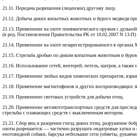
21.11. Передача разрешения (лицензии) другому лицу.
21.12. Добыча диких копытных животных и бурого медведя при
21.13. Применение на охоте пневматического оружия с дульной
(в ред. Постановления Правительства РК от 10.02.2007 N 13-П)
21.14. Применение на охоте незарегистрированного в органах
21.15. Стрельба дробью по диким копытным животным и бурому
21.16. Использование сетей, вентерей, петель, шатров, а такж
21.17. Применение любых видов химических препаратов, взры
21.18. Применение магнитофонов и других воспроизводящих з
21.19. Применение световых устройств для добычи птиц.
21.20. Применение автомототранспортных средств для преслед
стрельбы с плавающих средств с выключенным мотором.
21.21. Сбор яиц и разорение гнезд диких птиц, разрушение б
охоты разрешается: — частично разрушать ондатровые хатки 
енотовидной собаки, барсука небольшие сети (обметы, рукавчи