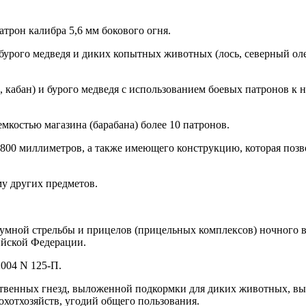
трон калибра 5,6 мм бокового огня.
бурого медведя и диких копытных животных (лось, северный олен
 кабан) и бурого медведя с использованием боевых патронов к 
мкостью магазина (барабана) более 10 патронов.
800 миллиметров, а также имеющего конструкцию, которая позво
у других предметов.
шумной стрельбы и прицелов (прицельных комплексов) ночного в
ийской Федерации.
2004 N 125-П.
ственных гнезд, выложенной подкормки для диких животных, вы
охотхозяйств, угодий общего пользования.