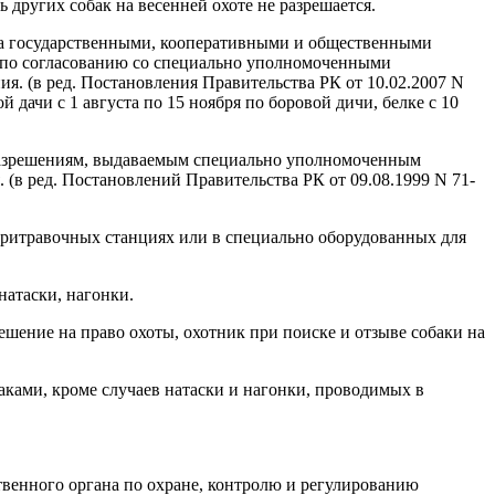
других собак на весенней охоте не разрешается.
 за государственными, кооперативными и общественными
й по согласованию со специально уполномоченными
я. (в ред. Постановления Правительства РК от 10.02.2007 N
 дачи с 1 августа по 15 ноября по боровой дичи, белке с 10
м разрешениям, выдаваемым специально уполномоченным
(в ред. Постановлений Правительства РК от 09.08.1999 N 71-
а притравочных станциях или в специально оборудованных для
натаски, нагонки.
зрешение на право охоты, охотник при поиске и отзыве собаки на
аками, кроме случаев натаски и нагонки, проводимых в
венного органа по охране, контролю и регулированию