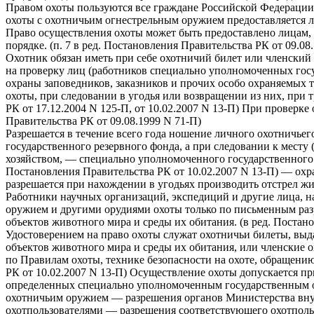
Правом охоты пользуются все граждане Российской Федерации,
охоты с охотничьим огнестрельным оружием предоставляется ли
Право осуществления охоты может быть предоставлено лицам,
порядке. (п. 7 в ред. Постановления Правительства РК от 09.08
Охотник обязан иметь при себе охотничий билет или членский
на проверку лиц (работников специально уполномоченных госу
охраны заповедников, заказников и прочих особо охраняемых 
охоты, при следовании в угодья или возвращении из них, при 
РК от 17.12.2004 N 125-П, от 10.02.2007 N 13-П) При проверке
Правительства РК от 09.08.1999 N 71-П)
Разрешается в течение всего года ношение личного охотничьег
государственного резервного фонда, а при следовании к месту 
хозяйством, — специально уполномоченного государственного 
Постановления Правительства РК от 10.02.2007 N 13-П) — охр
разрешается при нахождении в угодьях производить отстрел ж
Работники научных организаций, экспедиций и другие лица, на
оружием и другими орудиями охоты только по письменным ра
объектов животного мира и среды их обитания. (в ред. Постан
Удостоверением на право охоты служат охотничьи билеты, вы
объектов животного мира и среды их обитания, или членские 
по Правилам охоты, технике безопасности на охоте, обращению
РК от 10.02.2007 N 13-П) Осуществление охоты допускается п
определенных специально уполномоченным государственным ор
охотничьим оружием — разрешения органов Министерства внут
охотпользователями — разрешения соответствующего охотпольз