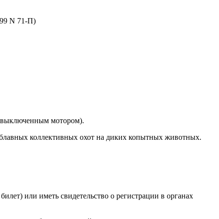
999 N 71-П)
с выключенным мотором).
я облавных коллективных охот на диких копытных животных.
билет) или иметь свидетельство о регистрации в органах