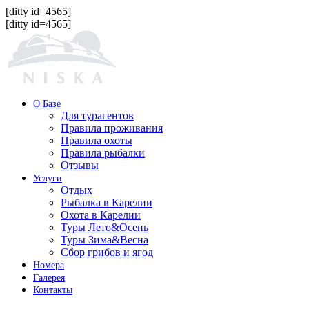
[ditty id=4565]
[ditty id=4565]
О Базе
Для турагентов
Правила проживания
Правила охоты
Правила рыбалки
Отзывы
Услуги
Отдых
Рыбалка в Карелии
Охота в Карелии
Туры Лето&Осень
Туры Зима&Весна
Сбор грибов и ягод
Номера
Галерея
Контакты