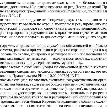
 сдавшие испытания по правилам охоты, технике безопасности 
цам, достигшим 18-летнего возраста. (в ред. Постановлений Пра
 не являющимся гражданами Российской Федерации, по специал
.1999 N 71-П)
 охотничий билет, другие необходимые документы на право охо
дарственных органов по охране, контролю и регулированию исп
территорий, промысловых, спортивных и других приписных охот
транспортировке продукции охоты, продаже или сдаче ее загото
 охотник обязан предъявить для осмотра имеющиеся у него оруди
о оружия, а при исполнении служебных обязанностей и табельно
(с места) работы и при участии в рейдах по охране природы и в
органа по охране, контролю и регулированию использования объ
аны заказников, зеленых зон, — охраны промысловых, спортивн
ивотных, наносящих ущерб охотничьему хозяйству.
правляемые в охотничьи угодья по служебным делам, в закрытые
зрешениям специально уполномоченных государственных органов
овления Правительства РК от 10.02.2007 N 13-П)
даваемые специально уполномоченными государственными орган
охотничьи билеты, выдаваемые общественными охотничьими орга
 с охотничьим оружием, и разрешение (лицензия), выдаваемое в
ри наличии удостоверения на право охоты, специального разреш
ганом по охране, контролю и регулированию использования объ
ренних дел Республики Карелия на хранение и ношение охотнич
ователя, а в иных охотугодьях — с разрешения специально упо