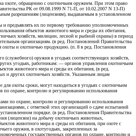
на охоте, обращению с охотничьим оружием. При этом право
вительства РК от 09.08.1999 N 71-П, от 10.02.2007 N 13-П)
ьным разрешениям (лицензиям), выдаваемым в установленном
ты и предъявлять их по первому требованию уполномоченных
ользования объектов животного мира и среды их обитания,
ничьих хозяйств, милиции, лесной и рыбной охраны) в период
вительным организациям. (в ред. Постановлений Правительства
я охоты и охотничью продукцию. (п. 8 в ред. Постановления
го (служебного) оружия в угодьях соответствующих хозяйств,
 других угодьях, работникам: — органов управления охотничьим
ектов животного мира и среды их обитания, (в ред.
ых и других охотничьих хозяйств. Указанным лицам
 для охоты сроки, могут находиться в угодьях с охотничьим
 по охране, контролю и регулированию использования
ами по охране, контролю и регулированию использования
низациями, с отметкой этих организаций о сдаче испытаний
 установленном порядке. (в ред. Постановления Правительства
ения (лицензии) на добычу охотничьих животных,
ектов животного мира и среды их обитания, при охоте с
ьего оружия, в охотугодьях, закрепленных за
лномоченных государственных органов по охране, контролю и