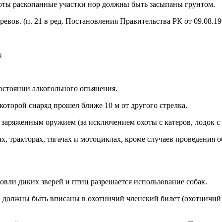
хоты раскопанные участки нор должны быть засыпаны грунтом.
теревов. (п. 21 в ред. Постановления Правительства РК от 09.08.1
х
состоянии алкогольного опьянения.
 которой снаряд прошел ближе 10 м от другого стрелка.
 заряженным оружием (за исключением охоты с катеров, лодок 
ах, тракторах, тягачах и мотоциклах, кроме случаев проведени
овли диких зверей и птиц разрешается использование собак.
х, должны быть вписаны в охотничий членский билет (охотничий 