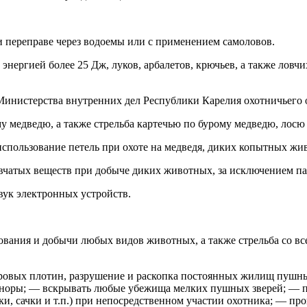
 переправе через водоемы или с применением самоловов.
 энергией более 25 Дж, луков, арбалетов, крючьев, а также лов
 Министерства внутренних дел Республики Карелия охотничьего 
 медведю, а также стрельба картечью по бурому медведю, лосю
е использование петель при охоте на медведя, диких копытных жи
вчатых веществ при добыче диких животных, за исключением п
вук электронных устройств.
ования и добычи любых видов животных, а также стрельба со вс
обровых плотин, разрушение и раскопка постоянных жилищ пушны
и норы; — вскрывать любые убежища мелких пушных зверей; — 
ки, сачки и т.п.) при непосредственном участии охотника; — пр