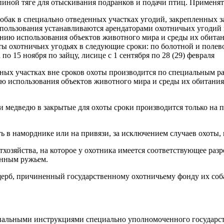
иной тяге для отыскивания подранков и подачи птиц. Применять 
 собак в специально отведенных участках угодий, закрепленных
использования устанавливаются арендаторами охотничьих угоди
нию использования объектов животного мира и среды их обитани
ты охотничьих угодьях в следующие сроки: по болотной и полевой
по 15 ноября по зайцу, лисице с 1 сентября по 28 (29) февраля
денных участках вне сроков охоты производится по специальны
 использования объектов животного мира и среды их обитания. 
у и медведю в закрытые для охоты сроки производится только н
ь в наморднике или на привязи, за исключением случаев охоты, 
хотхозяйства, на которое у охотника имеется соответствующее ра
анным ружьем.
щерб, причиненный государственному охотничьему фонду их соб
иальными инструкциями специально уполномоченного государст