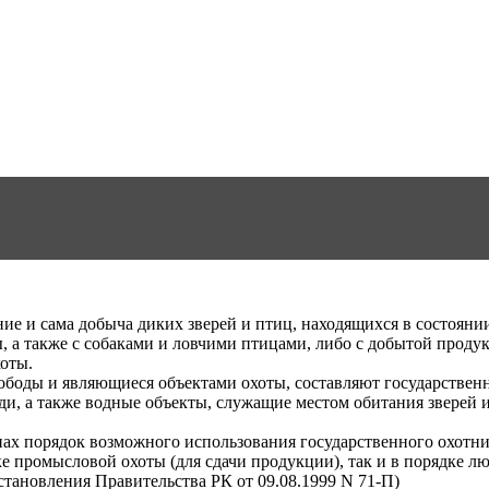
ие и сама добыча диких зверей и птиц, находящихся в состояни
 а также с собаками и ловчими птицами, либо с добытой проду
хоты.
вободы и являющиеся объектами охоты, составляют государствен
, а также водные объекты, служащие местом обитания зверей и
онах порядок возможного использования государственного охотн
ке промысловой охоты (для сдачи продукции), так и в порядке 
становления Правительства РК от 09.08.1999 N 71-П)