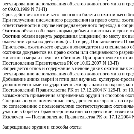
регулированию использования объектов животного мира и среды
от 09.08.1999 N 71-П)
Срок действия охотничьего членского билета и охотничьего би
При получении письменного разрешения на право охоты охотни
ответственности в случае непреднамеренного перехода в сопри
Охотник обязан соблюдать нормы добычи животных и сроки охот
Охотник обязан вернуть разрешения (лицензии) по месту их вы
окончании срока их действия. (п. 15 в ред. Постановления Прав
Пристрелка охотничьего орудия производится на специально о
охотника документов на право охоты или специального разре
животного мира и среды их обитания. При пристрелке охотник
Постановления Правительства РК от 10.02.2007 N 13-П)
Запрещается отлов и содержание в неволе диких охотничьих 
регулированию использования объектов животного мира и среды
Добывание диких зверей и птиц для научных, культурно-просв
уполномоченными государственными органами по охране, контр
Постановлений Правительства РК от 17.12.2004 N 125-П, от 10
возможность применения запрещенных орудий и способов охо
Специально уполномоченные государственные органы по охран
по согласованию с пользователями соответствующих охотничь
участие в борьбе с браконьерством или за содействие развитию
Исключен. — Постановление Правительства РК от 17.12.2004 
Запрещенные орудия и способы охоты