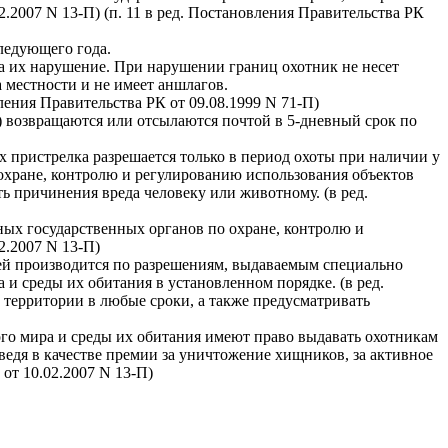
.2007 N 13-П) (п. 11 в ред. Постановления Правительства РК
следующего года.
за их нарушение. При нарушении границ охотник не несет
а местности и не имеет аншлагов.
ления Правительства РК от 09.08.1999 N 71-П)
и) возвращаются или отсылаются почтой в 5-дневный срок по
 пристрелка разрешается только в период охоты при наличии у
охране, контролю и регулированию использования объектов
 причинения вреда человеку или животному. (в ред.
ых государственных органов по охране, контролю и
2.2007 N 13-П)
лей производится по разрешениям, выдаваемым специально
 среды их обитания в установленном порядке. (в ред.
 территории в любые сроки, а также предусматривать
го мира и среды их обитания имеют право выдавать охотникам
едя в качестве премии за уничтожение хищников, за активное
 от 10.02.2007 N 13-П)