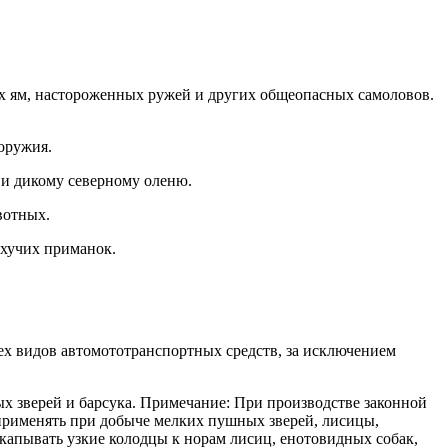
чих ям, настороженных ружей и других общеопасных самоловов.
оружия.
 и дикому северному оленю.
вотных.
ахучих приманок.
ех видов автомототранспортных средств, за исключением
х зверей и барсука. Примечание: При производстве законной
применять при добыче мелких пушных зверей, лисицы,
окапывать узкие колодцы к норам лисиц, енотовидных собак,