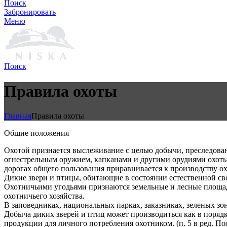
Поиск
Забронировать
Меню
Поиск
Правила охоты
Главная
Правила охоты
Общие положения
Охотой признается выслеживание с целью добычи, преследован
огнестрельным оружием, капканами и другими орудиями охоты,
дорогах общего пользования приравнивается к производству о
Дикие звери и птицы, обитающие в состоянии естественной с
Охотничьими угодьями признаются земельные и лесные площади
охотничьего хозяйства.
В заповедниках, национальных парках, заказниках, зеленых з
Добыча диких зверей и птиц может производиться как в поряд
продукции для личного потребления охотником. (п. 5 в ред. По