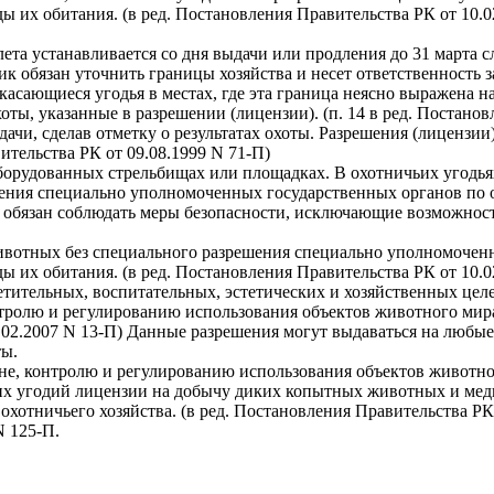
 их обитания. (в ред. Постановления Правительства РК от 10.02
лета устанавливается со дня выдачи или продления до 31 марта 
к обязан уточнить границы хозяйства и несет ответственность 
касающиеся угодья в местах, где эта граница неясно выражена н
ы, указанные в разрешении (лицензии). (п. 14 в ред. Постанов
дачи, сделав отметку о результатах охоты. Разрешения (лицензи
ительства РК от 09.08.1999 N 71-П)
борудованных стрельбищах или площадках. В охотничьих угодьях
шения специально уполномоченных государственных органов по 
 обязан соблюдать меры безопасности, исключающие возможность
животных без специального разрешения специально уполномоченн
 их обитания. (в ред. Постановления Правительства РК от 10.0
етительных, воспитательных, эстетических и хозяйственных це
олю и регулированию использования объектов животного мира и
.02.2007 N 13-П) Данные разрешения могут выдаваться на любые
ты.
е, контролю и регулированию использования объектов животно
их угодий лицензии на добычу диких копытных животных и медв
 охотничьего хозяйства. (в ред. Постановления Правительства РК
N 125-П.