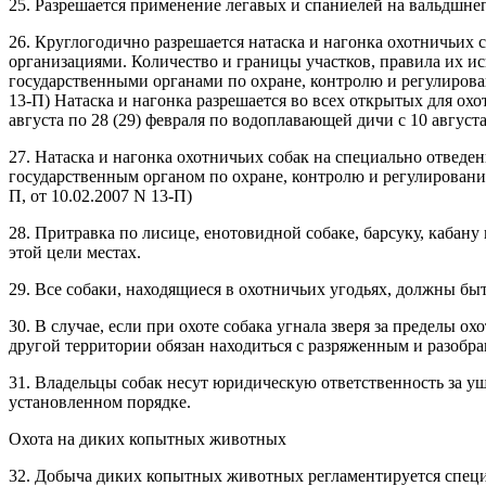
25. Разрешается применение легавых и спаниелей на вальдшнеп
26. Круглогодично разрешается натаска и нагонка охотничьих
организациями. Количество и границы участков, правила их 
государственными органами по охране, контролю и регулирова
13-П) Натаска и нагонка разрешается во всех открытых для охо
августа по 28 (29) февраля по водоплавающей дичи с 10 августа 
27. Натаска и нагонка охотничьих собак на специально отве
государственным органом по охране, контролю и регулированию
П, от 10.02.2007 N 13-П)
28. Притравка по лисице, енотовидной собаке, барсуку, кабан
этой цели местах.
29. Все собаки, находящиеся в охотничьих угодьях, должны быт
30. В случае, если при охоте собака угнала зверя за пределы о
другой территории обязан находиться с разряженным и разобр
31. Владельцы собак несут юридическую ответственность за у
установленном порядке.
Охота на диких копытных животных
32. Добыча диких копытных животных регламентируется спец