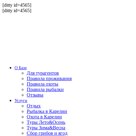
[ditty id=4565]
[ditty id=4565]
О Базе
Для турагентов
Правила проживания
Правила охоты
Правила рыбалки
Отзывы
Услуги
Отдых
Рыбалка в Карелии
Охота в Карелии
Туры Лето&Осень
Туры Зима&Весна
Сбор грибов и ягод